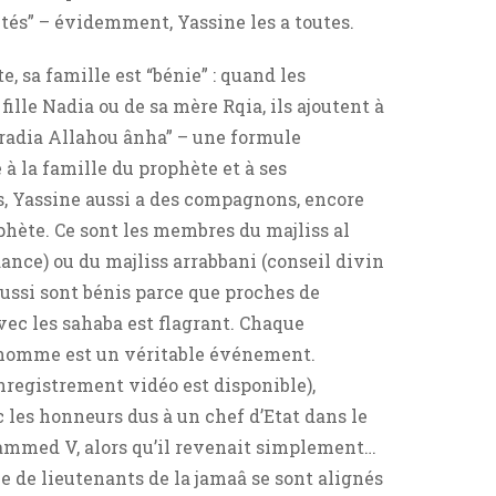
ités” – évidemment, Yassine les a toutes.
, sa famille est “bénie” : quand les
 fille Nadia ou de sa mère Rqia, ils ajoutent à
“radia Allahou ânha” – une formule
 la famille du prophète et à ses
, Yassine aussi a des compagnons, encore
hète. Ce sont les membres du majliss al
dance) ou du majliss arrabbani (conseil divin
aussi sont bénis parce que proches de
vec les sahaba est flagrant. Chaque
 homme est un véritable événement.
nregistrement vidéo est disponible),
c les honneurs dus à un chef d’Etat dans le
hammed V, alors qu’il revenait simplement…
e de lieutenants de la jamaâ se sont alignés