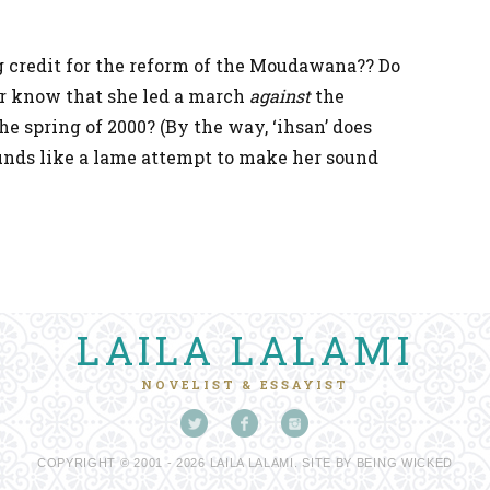
 credit for the reform of the Moudawana?? Do
er know that she led a march
against
the
he spring of 2000? (By the way, ‘ihsan’ does
ounds like a lame attempt to make her sound
LAILA LALAMI
NOVELIST & ESSAYIST
COPYRIGHT © 2001 - 2026 LAILA LALAMI. SITE BY
BEING WICKED