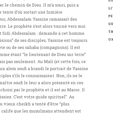
GO
le chemin de Dieu. Il m’a souri, puis a
LI
 tente d’où sortait une lumière
P
rieur, Abdessalam Yassine ramassait des
Q
rre. Le prophète s’est alors tourné vers moi
TH
ant Sidi Abdessalam : demande à cet homme.
UN
“visions” de ses disciples, Yassine est toujours
e ou de ses sahaba (compagnons). Il est
me étant “le lieutenant de Dieu sur terre”
ais pas seulement. Au Mali (et cette fois, ce
, un alem soufi a brandi le portrait de Yassine
iples s’ils le connaissaient. Non, ils ne le
aître soufi le leur a alors présenté en ces
e choisi par le prophète et il est au Maroc. Il
ssiez. C’est votre guide spirituel”. Au
u vieux cheikh a tenté d’être “plus
le calife que les musulmans attendent est