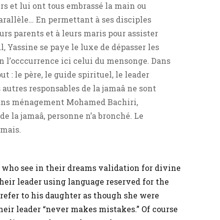
rs et lui ont tous embrassé la main ou
parallèle… En permettant à ses disciples
rs parents et à leurs maris pour assister
l, Yassine se paye le luxe de dépasser les
en l’occcurrence ici celui du mensonge. Dans
t : le père, le guide spirituel, le leader
s autres responsables de la jamaâ ne sont
 sans ménagement Mohamed Bachiri,
de la jamaâ, personne n’a bronché. Le
amais.
who see in their dreams validation for divine
heir leader using language reserved for the
refer to his daughter as though she were
 their leader “never makes mistakes.” Of course