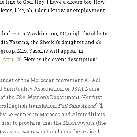
one line to God. Hey, I have a dream too: How
lems, like, oh, I don’t know, unemployment
who live in Washington, DC, might be able to
ia Yassine, the Sheikh’s daughter and
de
group. Mrs. Yassine will appear in
 April 20
. Here is the event description:
founder of the Moroccan movement Al-Adl
d Spirituality Association, or JSA), Nadia
 of the JSA Women’s Department. Her first
ors
[English translation,
Full Sails Ahead
],
 by Le Fennec in Morocco and Altereditions
e first to proclaim that the Mudawwana (the
 was not sacrosanct and must be revised.