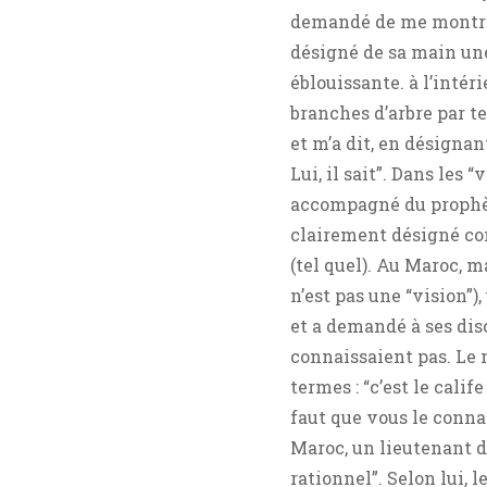
demandé de me montrer 
désigné de sa main une
éblouissante. à l’inté
branches d’arbre par te
et m’a dit, en désign
Lui, il sait”. Dans les 
accompagné du prophèt
clairement désigné com
(tel quel). Au Maroc, m
n’est pas une “vision”)
et a demandé à ses disc
connaissaient pas. Le m
termes : “c’est le calif
faut que vous le connai
Maroc, un lieutenant d
rationnel”. Selon lui, 