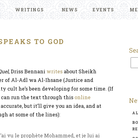
WRITINGS
NEWS
EVENTS
ME
SPEAKS TO GOD
Se
Quel
, Driss Bennani
writes
about Sheikh
der of Al-Adl wa Al-Ihsane (Justice and
ity cult he’s been developing for some time. (If
 can run the text through this
online
Ne
o accurate, but it’ll give you an idea, and at
A
ugh at some of the lines):
BO
R
j’ai vu le prophète Mohammed, et je lui ai