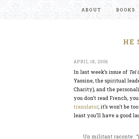
ABOUT
BOOKS
HE 
APRIL 18, 2006
In last week’s issue of
Tel 
Yassine, the spiritual lea
Charity), and the personal
you don’t read French, you
translator
; it’s won’t be to
least you’ll have a good la
Un militant raconte : “