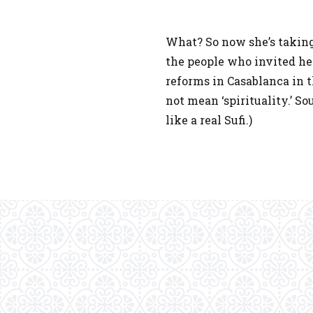
What? So now she’s taking
the people who invited h
reforms in Casablanca in t
not mean ‘spirituality.’ S
like a real Sufi.)