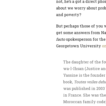
not, he’s a got a direct ph
about we worry about prob
and poverty?
But perhaps those of you 
get some answers from Nad
facto
spokesperson for the 
Georgetown University
on
The daughter of the 
wa-l-Ihsan (Justice an
Yassine is the founder
book,
Toutes voiles deh
was published in 2003
in France. She was th
Moroccan family code)